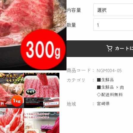
内容量
数量
カート
商品コード
NGM004-05
カテゴリ
■生鮮品
■生鮮品
肉
◇配送料無料
地域
宮崎県