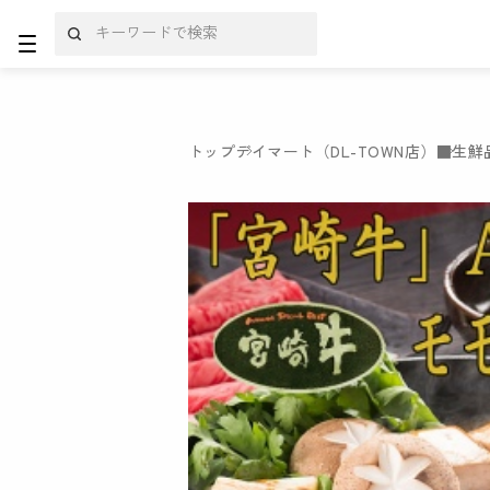
トップ
デイマート（DL-TOWN店）
■生鮮