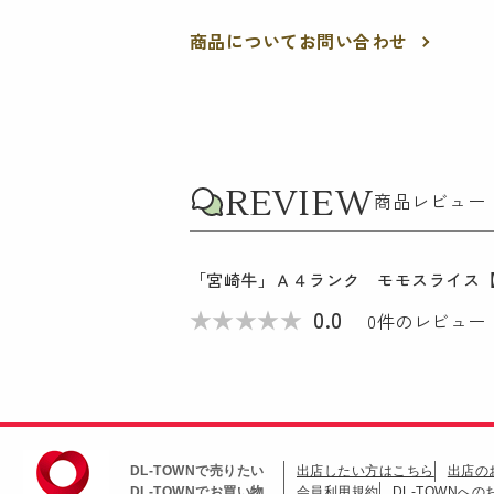
商品についてお問い合わせ
REVIEW
商品レビュー
「宮崎牛」Ａ４ランク モモスライス
★
★
★
★
★
0.0
0
件のレビュー
DL-TOWNで売りたい
出店したい方はこちら
出店の
DL-TOWNでお買い物
会員利用規約
DL-TOWNへ