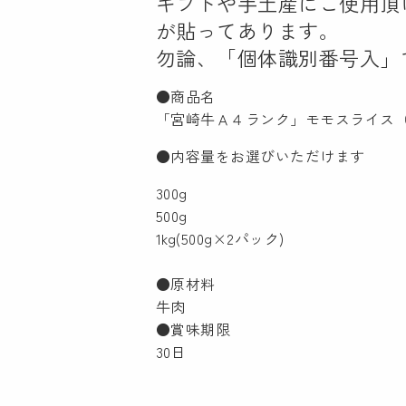
ギフトや手土産にご使用頂
が貼ってあります。
勿論、「個体識別番号入」
●商品名
「宮崎牛Ａ４ランク」モモスライス
●内容量をお選びいただけます
300g
500g
1kg(500g×2パック)
●原材料
牛肉
●賞味期限
30日