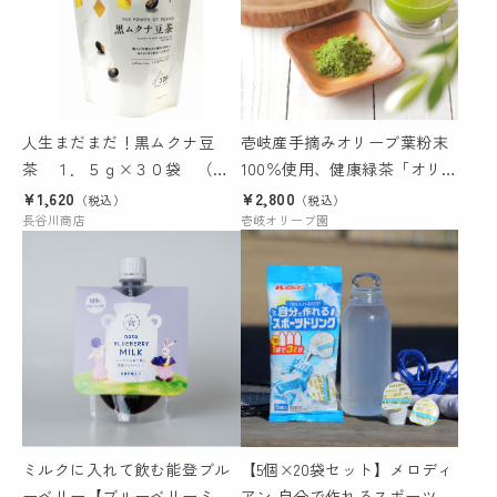
人生まだまだ！黒ムクナ豆
壱岐産手摘みオリーブ葉粉末
茶 １．５ｇ×３０袋 （テ
100％使用、健康緑茶「オリー
トラタグ付ティーバッグ）
ブ葉のちから」25ｇ、毎日１
¥1,620
¥2,800
（税込）
（税込）
長谷川商店
杯飲んでも1ケ月分！
壱岐オリーブ園
ミルクに入れて飲む能登ブル
【5個×20袋セット】メロディ
ーベリー【ブルーベリーミル
アン 自分で作れるスポーツド