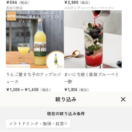
ラタグ付ティーバッグ）
¥594
¥2,980
（税込）
（税込）
長谷川商店
メロディアンハーモニーファイン
りんご屋まち子のアップルジ
まいにち続く能登ブルーベリ
ュース
ー酢
¥1,300～¥1,450
¥1,836
（税込）
（税込）
Kyassen caravan
ひらみゆき農園
絞り込み
現在の絞り込み条件
ソフトドリンク・珈琲・紅茶