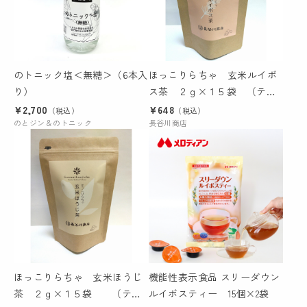
のトニック塩＜無糖＞（6本入
ほっこりらちゃ 玄米ルイボ
り）
ス茶 ２ｇ×１５袋 （テト
ラタグ付ティーバッグ）
¥2,700
¥648
（税込）
（税込）
のとジン＆のトニック
長谷川商店
ほっこりらちゃ 玄米ほうじ
機能性表示食品 スリーダウン
茶 ２ｇ×１５袋 （テト
ルイボスティー 15個×2袋