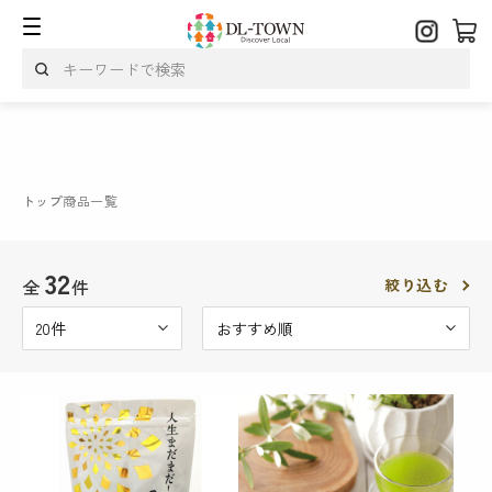
トップ
商品一覧
32
全
件
絞り込む