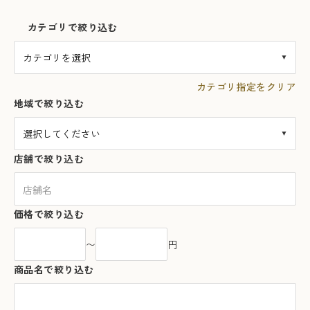
カテゴリで絞り込む
国産ごぼう茶 ２ｇ×１５袋
電車茶箱 鉄茶ん（てっちゃ
ん） JR加古川線 125系 丹
カテゴリ指定をクリア
¥820
（税込）
長谷川商店
波黒大豆茶3g×15袋
地域で絞り込む
¥900
（税込）
長谷川商店
店舗で絞り込む
1
2
価格で絞り込む
〜
円
商品名で絞り込む
DL-TOWNで売りたい
出店したい方はこちら
出店のお問い合わせ