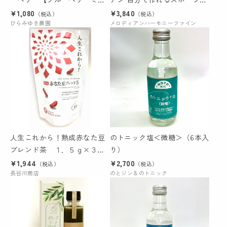
クの素】
リンク 熱中症対策！ ミネラル
¥1,080
¥3,840
（税込）
（税込）
ひらみゆき農園
配合 濃縮スポーツドリンク 送
メロディアンハーモニーファイン
料込み
人生これから！熟成赤なた豆
のトニック塩＜微糖＞（6本入
ブレンド茶 １．５ｇ×３０
り）
袋 （テトラタグ付ティーバ
¥1,944
¥2,700
（税込）
（税込）
ッグ）
長谷川商店
のとジン＆のトニック