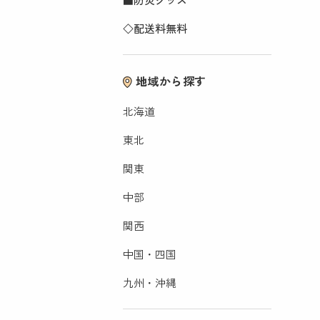
旅行用品
◇配送料無料
ペット
アート
植物・園芸用品
音楽・映像
地域から探す
書籍
北海道
東北
関東
中部
関西
中国・四国
九州・沖縄