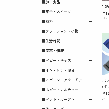
■加工食品
すべての■生鮮品
宅
■菓子・スイーツ
肉
すべての■加工食品
¥12
パイ
■飲料
魚介・海産物
調味料
すべての■菓子・スイーツ
■ファッション・小物
果物・フルーツ
乳製品
焼き菓子
すべての■飲料
■生活雑貨
野菜
惣菜・加工品
ケーキ
アルコール飲料
すべての■ファッション・小
物
■美容・健康
米・パン・麺
和菓子
ワイン
すべての■生活雑貨
アパレル
■ベビー・キッズ
卵
アイスクリーム・プリン・チ
日本酒
食器・キッチン用品
すべての■美容・健康
ョコレート・ゼリー
かばん・財布・小物入れ
■インテリア・寝具
ビール
生活用品
美容
すべての■ベビー・キッズ
服飾小物
■スポーツ・アウトドア
その他アルコール飲料
健康
ベビー・キッズ
すべての■インテリア・寝具
ポ
(ポ
■ホビー・カルチャー
ソフトドリンク・珈琲・紅茶
インテリア・エクステリア
すべての■スポーツ・アウト
¥17
ドア
パイ
■ペット・ガーデン
インテリア雑貨
すべての■ホビー・カルチャ
スポーツ・アウトドア
ー
■防災グッズ
すべての■ペット・ガーデン