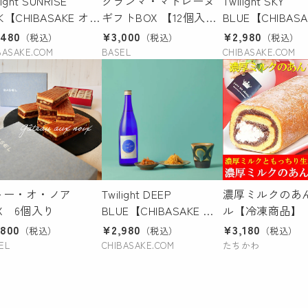
light SUNRISE
グランマ・マドレーヌ
Twilight SKY
NK【CHIBASAKE オリ
ギフトBOX 【12個入
BLUE【CHIBASA
ナル限定商品】
り】
リジナル限定商
,480
¥3,000
¥2,980
（税込）
（税込）
（税込）
BASAKE.COM
BASEL
CHIBASAKE.COM
トー・オ・ノア
Twilight DEEP
濃厚ミルクのあ
X 6個入り
BLUE【CHIBASAKE オ
ル【冷凍商品】
リジナル限定商品】
,800
¥2,980
¥3,180
（税込）
（税込）
（税込）
EL
CHIBASAKE.COM
たちかわ