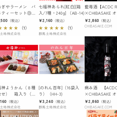
おぎやラーメン バ
七福神あられ[紅白][箱
藍苺酒【ACDC R
エティーセットⒹセ
入/7種・240g] （AB-14)
×CHIBASAKE
ト（おみやげラーメ
ル限定商品】
,500
¥2,160
¥2,860
（税込）
（税込）
（税込）
 ✕ ３（６人前）
CHIBASAKE.COM
★
★
★
★
（1）
★
★
★
★
★
（1）
 特製もつ煮 ✕
土地株式会社
群馬土地株式会社
 ＋ 辛みその素 旨
れ ✕ 1
福神ようかん（８種
[のれん百年]（16袋入
病み酒 【ACDC
合せ） 箱入り（８
り）（HH-3)
×CHIBASAKE
り）（SY-28)
ル限定商品】
160
¥3,240
¥2,860
（税込）
（税込）
（税込）
土地株式会社
群馬土地株式会社
CHIBASAKE.COM