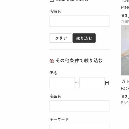
Twi
PI
店舗名
ジ
¥3
CHI
クリア
絞り込む
その他条件で絞り込む
価格
ガ
〜
円
BO
¥2
商品名
BAS
キーワード