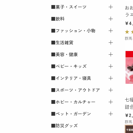
■菓子・スイーツ
肉
すべての■加工食品
お
ラ
■飲料
魚介・海産物
調味料
すべての■菓子・スイーツ
ッ
¥4
ン
■ファッション・小物
果物・フルーツ
乳製品
焼き菓子
すべての■飲料
★
＋
群馬
■生活雑貨
野菜
惣菜・加工品
ケーキ
アルコール飲料
すべての■ファッション・小
１
物
だ
■美容・健康
米・パン・麺
和菓子
ワイン
すべての■生活雑貨
アパレル
■ベビー・キッズ
卵
アイスクリーム・プリン・チ
日本酒
食器・キッチン用品
すべての■美容・健康
ョコレート・ゼリー
かばん・財布・小物入れ
■インテリア・寝具
ビール
生活用品
美容
すべての■ベビー・キッズ
服飾小物
■スポーツ・アウトドア
その他アルコール飲料
健康
ベビー・キッズ
すべての■インテリア・寝具
七
■ホビー・カルチャー
ソフトドリンク・珈琲・紅茶
インテリア・エクステリア
すべての■スポーツ・アウト
詰
ドア
個入
■ペット・ガーデン
インテリア雑貨
すべての■ホビー・カルチャ
¥2,
スポーツ・アウトドア
ー
群馬
■防災グッズ
すべての■ペット・ガーデン
旅行用品