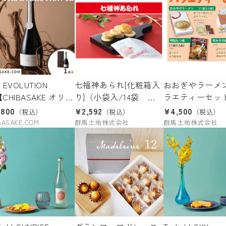
E EVOLUTION
七福神あられ[化粧箱入
おおぎやラーメ
【CHIBASAKE オリジ
り]（小袋入/14袋
ラエティーセッ
ル限定商品】
320g）（AA-3)
ット（おみやげ
,800
¥2,592
¥4,500
（税込）
（税込）
（税込）
ン ✕ ３（６
BASAKE.COM
群馬土地株式会社
群馬土地株式会社
＋ 特製もつ
２