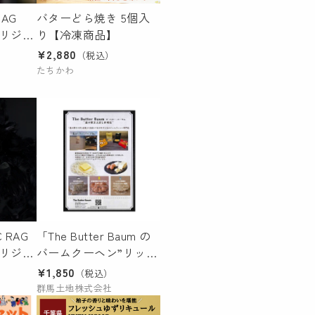
AG
バターどら焼き 5個入
 オリジナ
り【冷凍商品】
¥2,880
（税込）
たちかわ
 RAG
「The Butter Baum の
 オリジナ
バームクーヘン”リッチ
ソフト”」
¥1,850
（税込）
群馬土地株式会社