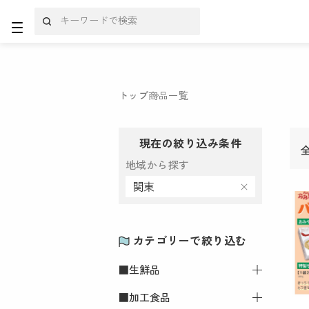
トップ
商品一覧
現在の絞り込み条件
地域から探す
関東
カテゴリーで絞り込む
■生鮮品
■加工食品
すべての■生鮮品