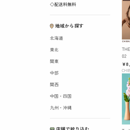
◇配送料無料
ペット
アート
植物・園芸用品
音楽・映像
地域から探す
書籍
北海道
TH
東北
02
関東
ナ
¥8
CHI
中部
関西
中国・四国
九州・沖縄
店舗で絞り込む