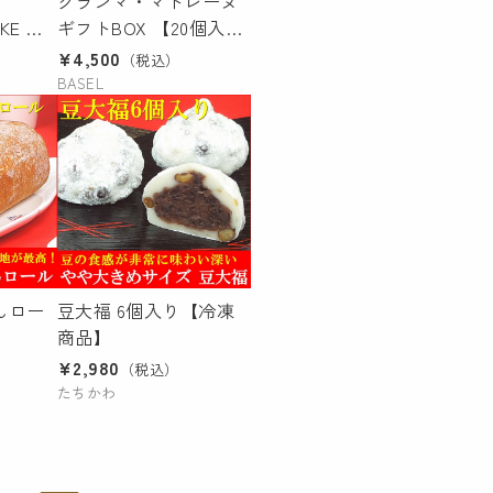
グランマ・マドレーヌ
KE オ
ギフトBOX 【20個入
品】
り】
¥4,500
（税込）
BASEL
んロー
豆大福 6個入り【冷凍
商品】
¥2,980
（税込）
たちかわ