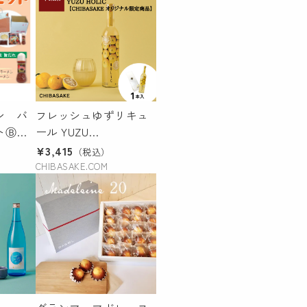
ン バ
フレッシュゆずリキュ
トⒷセ
ール YUZU
ラーメ
HOLIC【CHIBASAKE オ
¥3,415
（税込）
人前）
リジナル限定商品】
CHIBASAKE.COM
煮 ✕
【冷蔵商品】