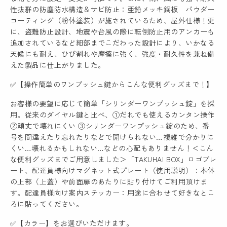
性抜群の防塵防水構造＆サビ防止：亜鉛メッキ鋼板 パウダー
コーティング（粉体塗装）が施されているため、屋外仕様！更
に、盗難防止設計、地震や台風の際に転倒防止用のアンカーも
追加されているなど細部までこだわった設計により、いかなる
天候にも耐え、ひび割れや摩擦に強く、強度・耐久性を兼ね備
えた製品に仕上がりました。
✅【操作簡単のワンプッシュ鍵からこんな便利グッズまで！】
お客様の要望に応じて簡単「シリンダーワンプッシュ錠」を採
用。従来のダイヤル鍵と比べ、①だれでも使えるカンタン操作
②頑丈で壊れにくい ③シリンダーワンプッシュ錠のため、番
号を間違えたり忘れたりなどで開けられない…複雑で分かりに
くい…壊れるかもしれない…などの心配もありません！＜こん
な便利グッズまでご用意しました＞「TAKUHAI BOX」ロゴプレ
ート、配達員様向けマグネット式プレート（使用説明）：本体
の上部（上蓋）や前面扉のあたりに貼り付けてご利用頂けま
す。配達員様向け案内ステッカー：用途に合わせて好きなとこ
ろに貼ってください。
✅【カラー】をお選びいただけます。