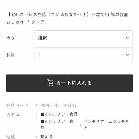
【宅配ストレスを感じているあなたへ！】戸建て用 簡単設置
おしゃれ 「 クレア」
カラー
数量
カートに入れる
商品コード
P0295TBCLR-GRY
■インテリア・寝具
カテゴリ
■インテリア・寝
インテリア・エクステリ
具
ア
福岡県
地域