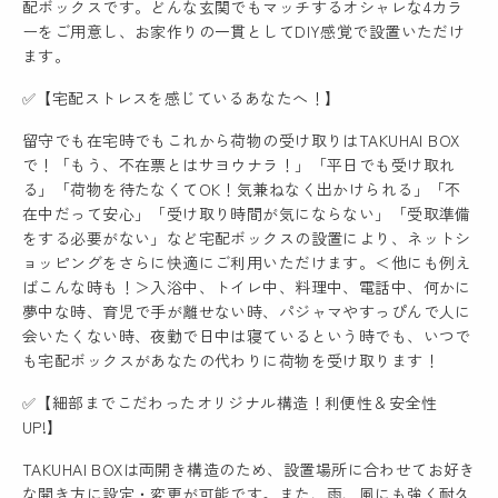
配ボックスです。どんな玄関でもマッチするオシャレな4カラ
ーをご用意し、お家作りの一貫としてDIY感覚で設置いただけ
ます。
✅【宅配ストレスを感じているあなたへ！】
留守でも在宅時でもこれから荷物の受け取りはTAKUHAI BOX
で！「もう、不在票とはサヨウナラ！」「平日でも受け取れ
る」「荷物を待たなくてOK！気兼ねなく出かけられる」「不
在中だって安心」「受け取り時間が気にならない」「受取準備
をする必要がない」など宅配ボックスの設置により、ネットシ
ョッピングをさらに快適にご利用いただけます。＜他にも例え
ばこんな時も！＞入浴中、トイレ中、料理中、電話中、何かに
夢中な時、育児で手が離せない時、パジャマやすっぴんで人に
会いたくない時、夜勤で日中は寝ているという時でも、いつで
も宅配ボックスがあなたの代わりに荷物を受け取ります！
✅【細部までこだわったオリジナル構造！利便性＆安全性
UP!】
TAKUHAI BOXは両開き構造のため、設置場所に合わせてお好き
な開き方に設定・変更が可能です。また、雨、風にも強く耐久