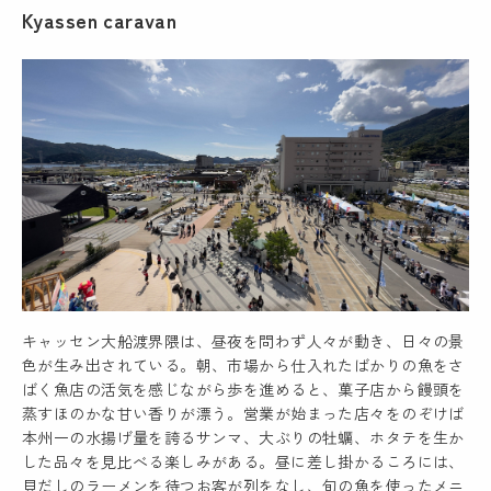
Kyassen caravan
キャッセン大船渡界隈は、昼夜を問わず人々が動き、日々の景
色が生み出されている。朝、市場から仕入れたばかりの魚をさ
ばく魚店の活気を感じながら歩を進めると、菓子店から饅頭を
蒸すほのかな甘い香りが漂う。営業が始まった店々をのぞけば
本州一の水揚げ量を誇るサンマ、大ぶりの牡蠣、ホタテを生か
した品々を見比べる楽しみがある。昼に差し掛かるころには、
貝だしのラーメンを待つお客が列をなし、旬の魚を使ったメニ