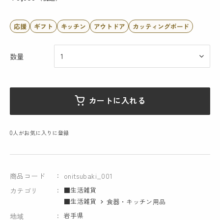
応援
ギフト
キッチン
アウトドア
カッティングボード
数量
カートに入れる
0
人がお気に入りに登録
商品コード
onitsubaki_001
■生活雑貨
カテゴリ
■生活雑貨
食器・キッチン用品
岩手県
地域