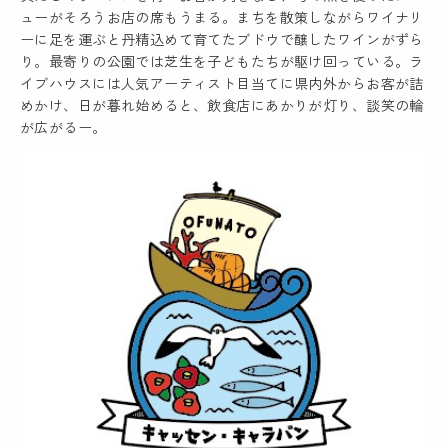
ューがそろうお店の席もうまる。まちを散策しながらワイナリ
ーに足を運ぶと丹精込めて育てたブドウで醸したワインがずら
り。最寄りの公園では芝生を子どもたちが駆け回っている。ラ
イブハウスには人気アーティスト目当てに県内外からお客が詰
めかけ、日が暮れ始めると、飲食店にあかりが灯り、談笑の輪
が広がるー。