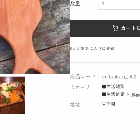
数量
カート
0
人がお気に入りに登録
商品コード
onitsubaki_002
カテゴリ
■生活雑貨
■生活雑貨
食器
地域
岩手県