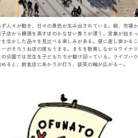
わず人々が動き、日々の景色が生み出されている。朝、市場
菓子店から饅頭を蒸すほのかな甘い香りが漂う。営業が始ま
テを生かした品々を見比べる楽しみがある。昼に差し掛かる
ューがそろうお店の席もうまる。まちを散策しながらワイナ
りの公園では芝生を子どもたちが駆け回っている。ライブハ
始めると、飲食店にあかりが灯り、談笑の輪が広がるー。