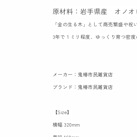
原材料：岩手県産 オノオ
「金の生る木」として商売繁盛や祝
3年で１ミリ程度、ゆっくり育つ密
メーカー：鬼椿市民雑貨店
ブランド：鬼椿市民雑貨店
【Size】
横幅 320mm