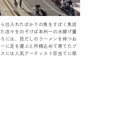
から仕入れたばかりの魚をさばく魚店
った店々をのぞけば本州一の水揚げ量
ころには、貝だしのラーメンを待つお
リーに足を運ぶと丹精込めて育てたブ
ウスには人気アーティスト目当てに県