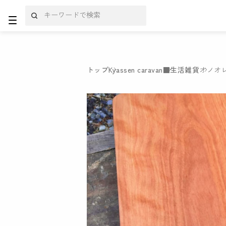
トップ
Kyassen caravan
■生活雑貨
オノオレ