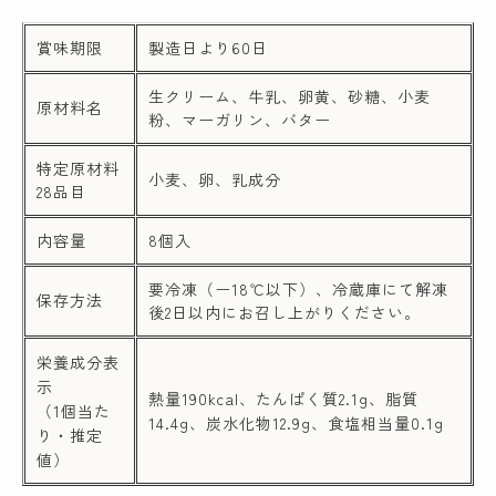
賞味期限
製造日より60日
生クリーム、牛乳、卵黄、砂糖、小麦
原材料名
粉、マーガリン、バター
特定原材料
小麦、卵、乳成分
28品目
内容量
8個入
要冷凍（ー18℃以下）、冷蔵庫にて解凍
保存方法
後2日以内にお召し上がりください。
栄養成分表
示
熱量190kcal、たんぱく質2.1g、脂質
（1個当た
14.4g、炭水化物12.9g、食塩相当量0.1g
り・推定
値）