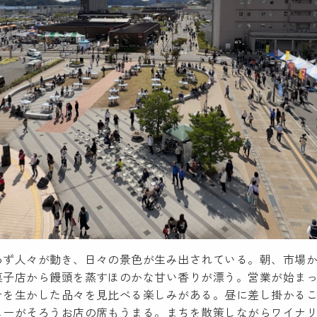
わず人々が動き、日々の景色が生み出されている。朝、市場
菓子店から饅頭を蒸すほのかな甘い香りが漂う。営業が始ま
テを生かした品々を見比べる楽しみがある。昼に差し掛かる
ューがそろうお店の席もうまる。まちを散策しながらワイナ