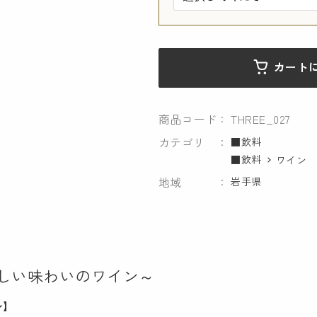
カート
商品コード
THREE_027
カテゴリ
■飲料
■飲料
ワイン
地域
岩手県
しい味わいのワイン～
〜】