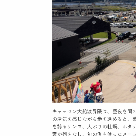
キャッセン大船渡界隈は、昼夜を問
の活気を感じながら歩を進めると、
を誇るサンマ、大ぶりの牡蠣、ホタ
客が列をなし、旬の魚を使ったメニ