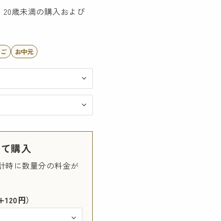
20歳未満の購入および
んご
お中元
して購入
計時に数量分の料金が
120円）