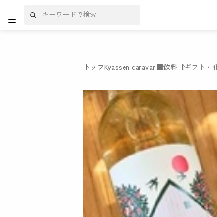
トップ
Kyassen caravan
■飲料
【ギフト・化