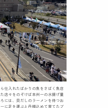
から仕入れたばかりの魚をさばく魚店
った店々をのぞけば本州一の水揚げ量
ころには、貝だしのラーメンを待つお
リーに足を運ぶと丹精込めて育てたブ