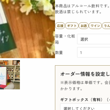
本商品はアルコール飲料です。
飲酒は禁じられています。
応援
ギフト
お酒
ワイン
り
容量・化粧
箱
数量
オーダー情報を設定
※表示価格は単価です。会
かかります。
ギフトボックス（有料）（+