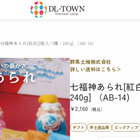
七福神あられ[紅白][箱入/7種・240g] （AB-14)
群馬土地株式会社
詳しい送料はこちら＞
七福神あられ[紅白
240g] （AB-14)
¥2,160
（税込）
ギフト
手土産品等
ピックアップ