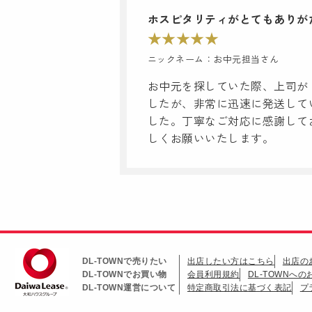
ホスピタリティがとてもありが
★
★
★
★
★
ニックネーム：
お中元担当
さん
お中元を探していた際、上司が
したが、非常に迅速に発送して
した。丁寧なご対応に感謝して
しくお願いいたします。
DL-TOWNで売りたい
出店したい方はこちら
出店の
DL-TOWNでお買い物
会員利用規約
DL-TOWNへ
DL-TOWN運営について
特定商取引法に基づく表記
プ