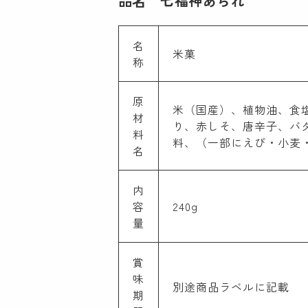
品名 七福神あられ
名
米菓
称
原
米（国産）、植物油、食
材
り、赤しそ、唐辛子、バ
料
料、（一部にえび・小麦
名
内
容
240g
量
賞
味
別途商品ラベルに記載
期