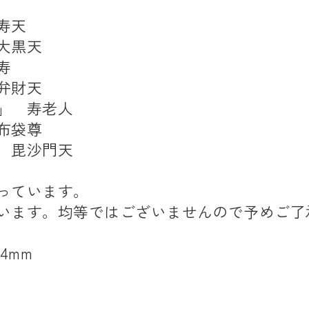
寿天
大黒天
寿
弁財天
」 寿老人
布袋尊
 毘沙門天
っています。
います。均等ではございませんので予めご了
4mm