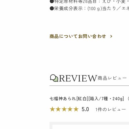
●特定原材料等28品目：えび・小麦
●栄養成分表示：(100ｇ)当たり／エネルギ
商品についてお問い合わせ
REVIEW
商品レビュー
七福神あられ[紅白][箱入/7種・240g] （A
★
★
★
★
★
5.0
1
件のレビュー