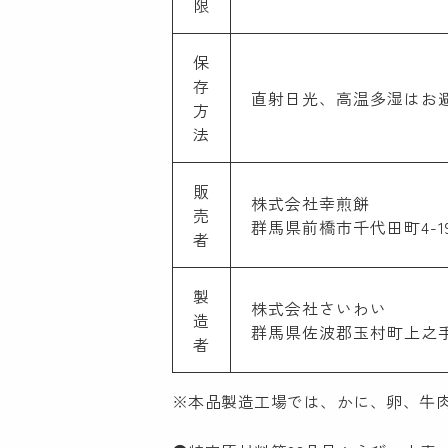
限
保
存
直射日光、高温多湿はお
方
法
販
株式会社幸煎餅
売
群馬県前橋市千代田町4-19-3 T
者
製
株式会社さいわい
造
群馬県佐波郡玉村町上之手1549-
者
※本品製造工場では、かに、卵、牛