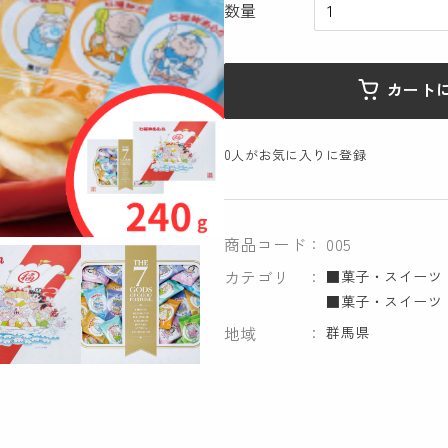
数量
カート
0
人がお気に入りに登録
商品コード
005
カテゴリ
■菓子・スイーツ
■菓子・スイーツ
地域
群馬県