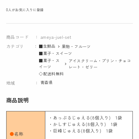
0
人がお気に入りに登録
商品コード
ameya-juel-set
カテゴリ
■生鮮品
果物・フルーツ
■菓子・スイーツ
■菓子・ス
アイスクリーム・プリン・チョコ
イーツ
レート・ゼリー
◇配送料無料
青森県
地域
商品説明
・あっぷるじゅえる(8個入り) 1袋
・かしすじゅえる(8個入り) 1袋
・巨峰じゅえる(8個入り) 1袋
●
名称