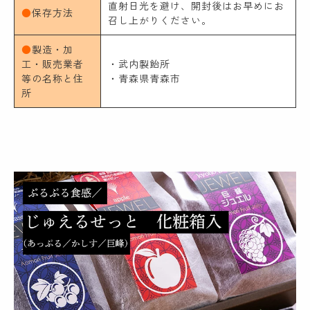
直射日光を避け、開封後はお早めにお
●
保存方法
召し上がりください。
●
製造・加
工・販売業者
・武内製飴所
等の名称と住
・青森県青森市
所