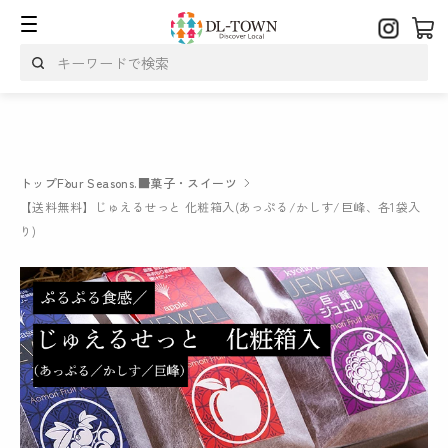
トップ
Four Seasons.
■菓子・スイーツ
【送料無料】じゅえるせっと 化粧箱入(あっぷる/かしす/巨峰、各1袋入
り)