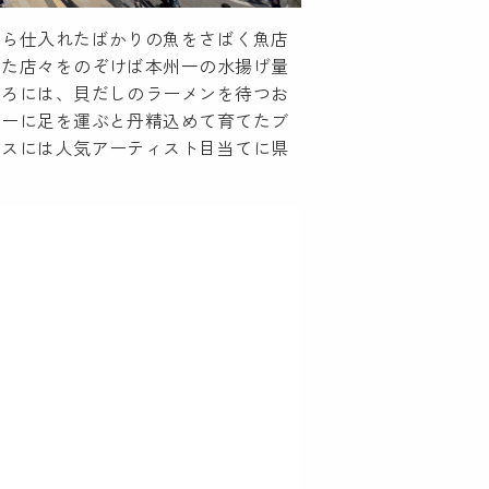
から仕入れたばかりの魚をさばく魚店
った店々をのぞけば本州一の水揚げ量
ころには、貝だしのラーメンを待つお
リーに足を運ぶと丹精込めて育てたブ
ウスには人気アーティスト目当てに県