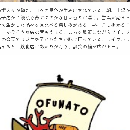
わず人々が動き、日々の景色が生み出されている。朝、市場
菓子店から饅頭を蒸すほのかな甘い香りが漂う。営業が始ま
テを生かした品々を見比べる楽しみがある。昼に差し掛かる
ューがそろうお店の席もうまる。まちを散策しながらワイナ
りの公園では芝生を子どもたちが駆け回っている。ライブハ
始めると、飲食店にあかりが灯り、談笑の輪が広がるー。