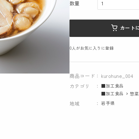
数量
カート
0
人がお気に入りに登録
商品コード
kurohune_004
カテゴリ
■加工食品
■加工食品
惣菜
地域
岩手県