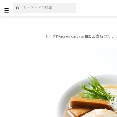
トップ
Kyassen caravan
■加工食品
貝だし