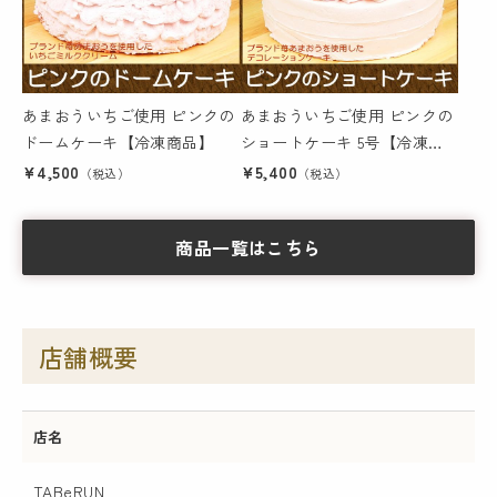
あまおういちご使用 ピンクの
あまおういちご使用 ピンクの
ドームケーキ【冷凍商品】
ショートケーキ 5号【冷凍商
品】
¥4,500
¥5,400
（税込）
（税込）
商品一覧はこちら
店舗概要
店名
TABeRUN