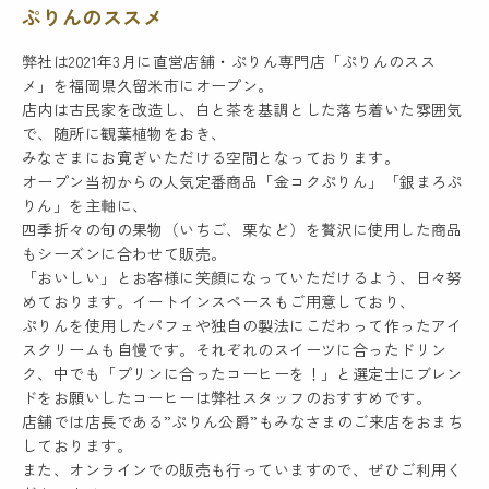
ぷりんのススメ
弊社は2021年3月に直営店舗・ぷりん専門店「ぷりんのスス
メ」を福岡県久留米市にオープン。
店内は古民家を改造し、白と茶を基調とした落ち着いた雰囲気
で、随所に観葉植物をおき、
みなさまにお寛ぎいただける空間となっております。
オープン当初からの人気定番商品「金コクぷりん」「銀まろぷ
りん」を主軸に、
四季折々の旬の果物（いちご、栗など）を贅沢に使用した商品
もシーズンに合わせて販売。
「おいしい」とお客様に笑顔になっていただけるよう、日々努
めております。イートインスペースもご用意しており、
ぷりんを使用したパフェや独自の製法にこだわって作ったアイ
スクリームも自慢です。それぞれのスイーツに合ったドリン
ク、中でも「プリンに合ったコーヒーを！」と選定士にブレン
ドをお願いしたコーヒーは弊社スタッフのおすすめです。
店舗では店長である”ぷりん公爵”もみなさまのご来店をおまち
しております。
また、オンラインでの販売も行っていますので、ぜひご利用く