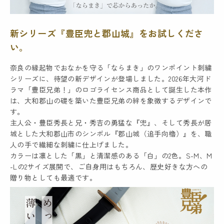
新シリーズ『豊臣兜と郡山城』をお試しくださ
い。
奈良の縁起物でおなかを守る「ならまき」のワンポイント刺繍
シリーズに、待望の新デザインが登場しました。2026年大河ド
ラマ「豊臣兄弟！」のロゴライセンス商品として誕生した本作
は、大和郡山の礎を築いた豊臣兄弟の絆を象徴するデザインで
す。
主人公・豊臣秀長と兄・秀吉の勇猛な『兜』、そして秀長が居
城とした大和郡山市のシンボル『郡山城（追手向櫓）』を、職
人の手で繊細な刺繍に仕上げました。
カラーは凛とした「黒」と清潔感のある「白」の2色。S-M、M
-Lの2サイズ展開で、ご自身用はもちろん、歴史好きな方への
贈り物としても最適です。